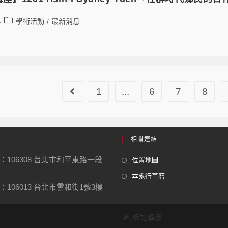
學術活動
/
最新消息
1
...
6
7
8
相關連結
：106308 台北市和平東路一段
位置地圖
本系行事曆
106013 台北市雲和街1號3樓
網站導覽