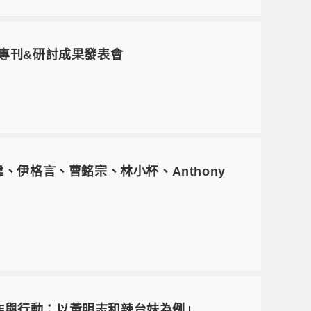
堂專刊&研討成果發表會
子偉、伊格言、曹銘宗、林小杯、Anthony
鄉民的合作與行動：以黃明志和辣台妹為例」