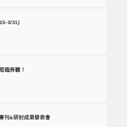
3/31)
迎蒞臨旁聽！
堂專刊&研討成果發表會