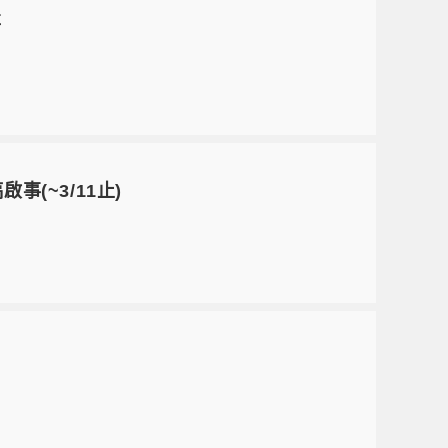
事
(~3/11止)