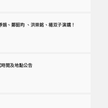
靜娟、鄭韶昀 、洪崇銘、楊双子演講！
試時間及地點公告