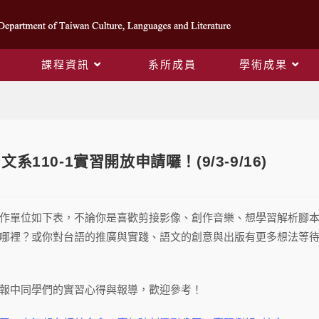
課程資訊
系所成員
學術成果
Blog
系110-1實習開放申請囉！(9/3-9/16)
作單位如下表，不論你是喜歡剪接影像、創作音樂、想學習解析腳
哪裡？或你對台語的推廣與實踐、語文的創意與出版有更多想法等待
報中同學們的實習心得與報導，歡迎參考！