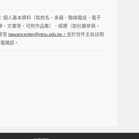
）：個人基本資料（如姓名、系級、聯絡電話、電子
樂、文書等，可附作品集）、經歷（如社團參與、
寄至
taiwancenter@ntnu.edu.tw，
並於信件主旨註明
來電確認。