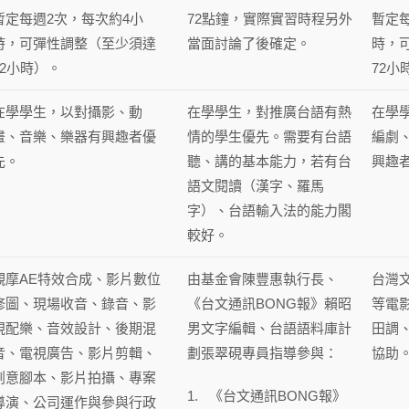
暫定每週2次，每次約4小
72點鐘，實際實習時程另外
暫定
時，可彈性調整（至少須達
當面討論了後確定。
時，
72小時）。
72小
在學學生，以對攝影、動
在學學生，對推廣台語有熱
在學
畫、音樂、樂器有興趣者優
情的學生優先。需要有台語
編劇
先。
聽、講的基本能力，若有台
興趣
語文閱讀（漢字、羅馬
字）、台語輸入法的能力閣
較好。
觀摩AE特效合成、影片數位
由基金會陳豐惠執行長、
台灣
修圖、現場收音、錄音、影
《台文通訊BONG報》賴昭
等電
視配樂、音效設計、後期混
男文字編輯、台語語料庫計
田調
音、電視廣告、影片剪輯、
劃張翠硯專員指導參與：
協助
創意腳本、影片拍攝、專案
1. 《台文通訊BONG報》
導演、公司運作與參與行政