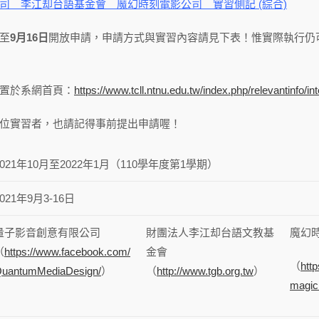
公司
李江却台語基金會
魔幻時刻電影公司
實習側記 (綜合)
至
9
月
16
日
開放申請，申請方式與實習內容請見下表！惟實際執行仍
置於系網首頁：
https://www.tcll.ntnu.edu.tw/index.php/relevantinfo/int
位實習者，也請記得事前提出申請喔！
2021年10月至2022年1月（110學年度第1學期）
2021年9月3-16日
量子影音創意有限公司
財團法人李江却台語文教基
魔幻
（
https://www.facebook.com/
金會
（
htt
uantumMediaDesign/
）
（
http://www.tgb.org.tw
）
magic