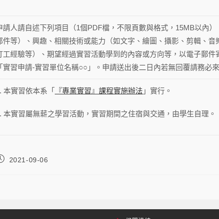
申請人請自述下列項目（1個PDF檔，不限頁數與格式，15MB以內
郵件等）、興趣、相關技術或能力（如文字、繪圖、攝影、剪輯、音
打工經驗等）、期望經過實習活動學到的內容或方向等，以電子郵件
「實習申請-實習單位名稱○○」。申請送出後二日內若無回覆請務必
1. 本實習依本系「
『專業實習』課程實施辦法
」實行。
2. 本實習屬無薪之學習活動，實習期間之住宿與交通，由學生自理。
2021-09-06