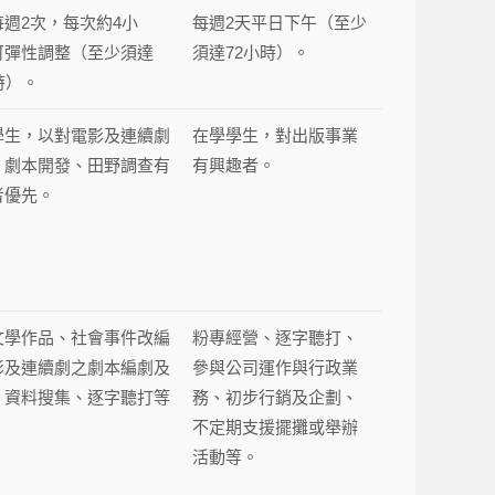
每週2次，每次約4小
每週2天平日下午（至少
可彈性調整（至少須達
須達72小時）。
時）。
學生，以對電影及連續劇
在學學生，對出版事業
、劇本開發、田野調查有
有興趣者。
者優先。
文學作品、社會事件改編
粉專經營、逐字聽打、
影及連續劇之劇本編劇及
參與公司運作與行政業
、資料搜集、逐字聽打等
務、初步行銷及企劃、
。
不定期支援擺攤或舉辦
活動等。