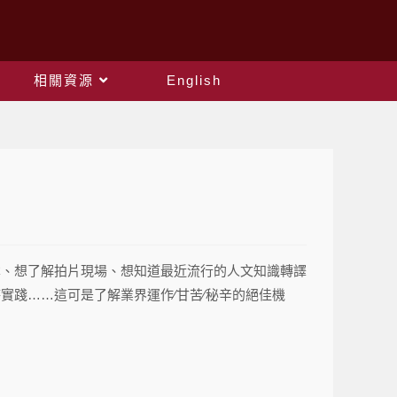
相關資源
English
本、想了解拍片現場、想知道最近流行的人文知識轉譯
實踐……這可是了解業界運作∕甘苦∕秘辛的絕佳機