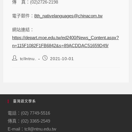
傳 真：(02)2726-2198
電子郵件：
8th_nativelanguages@chinacom.tw
網站連結：
https://depart.moe.edu.tw/ed2400/News_Content.aspx?
n=115F1082F1FB6842&s=89ACDDAC51659D49/
tcllntnu.
2021-10-01
臺灣語文學系
電話：(02) 7749-5516
傳真：(02) 3365-2549
E-mail：tcll@ntnu.edu.tw