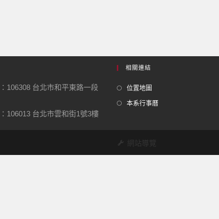
相關連結
：106308 台北市和平東路一段
位置地圖
本系行事曆
106013 台北市雲和街1號3樓
網站導覽