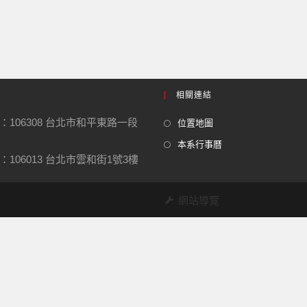
相關連結
：106308 台北市和平東路一段
位置地圖
本系行事曆
106013 台北市雲和街1號3樓
網站導覽