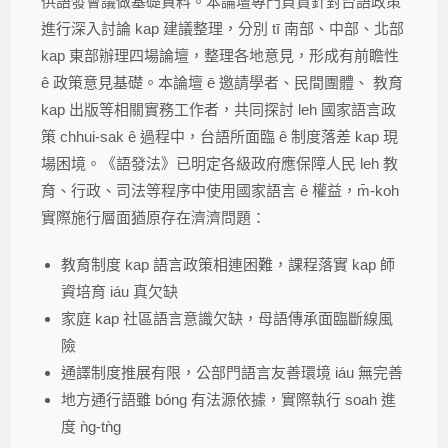
供語發會議做基礎資料。本論壇專門負責針對台語政策
進行深入討論 kap 建議整理，分別 tī 南部、中部、北部
kap 東部辦理四場論壇，整理各地意見，形成有前瞻性
ê 政策意見基礎。本論壇 ē 邀請學者、民間團體、 教育
kap 出版等相關實務工作者，共同探討 leh 國家語言政
策 chhui-sak ê 過程中，台語所面臨 ê 制度落差 kap 現
場困境。《語發法》已明定各級政府應保障人民 leh 教
育、行政、司法等程序中使用國家語言 ê 權益，m̄-koh
實際施行層面猶原存在濟濟問題：
教育制度 kap 語言政策相連困難，課程落實 kap 師
資培育 iáu 真欠缺
家庭 kap 社區語言意識欠缺，母語傳承面臨斷線風
險
通譯制度推展有限，公部門語言友善環境 iáu 無完善
地方通行語雖 bóng 有法源依據，實際執行 soah 進
度 ǹg-tǹg