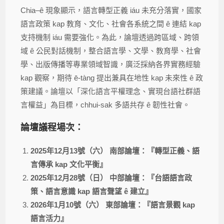
Chia–ê 現象顯示，語言轉型正義 iáu 未充分落實，國家
語言政策 kap 教育、文化、社會各系統之間 ê 連結 kap
支持機制 iáu 需要強化。為此，論壇透過跨區域、跨領
域 ê 公民對話機制，整合語言學、文學、教育學、社會
學、出版傳播等專業領域智識，廣泛採納各界實務經驗
kap 觀察，期待 ē-tàng 提出兼具在地性 kap 未來性 ê 政
策建議。論壇以「深化語言平權理念、實現台語社群語
言權益」為目標，chhui-sak 多語共存 ê 韌性社會。
論壇議程場次：
2025年12月13號（六） 南部論壇：『轉型正義、語
言傳承 kap 文化平衡』
2025年12月28號（日） 中部論壇：『台語語言政
策、語言意識 kap 語言聲望 ê 建立』
2026年1月10號（六） 東部論壇：『語言景觀 kap
語言活力』